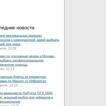
ледние новости:
тинг вертикальных моющих
сосов с самоочисткой: какой выбрать
ший для дома
юля, 13:02
кат по уголовным делам в Москве:
 выбрать профессиональную
дическую помощь
ая, 12:12
сканные букеты из хризантем:
авка по Минску от ArtBuket.by
реля, 12:13
ор видеокарты GeForce GTX 1660
er: мощный выбор для геймеров и
фессионалов
нваря, 14:34