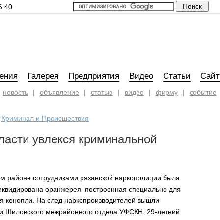
6:40
ения
Галерея
Предприятия
Видео
Статьи
Сай
новость
|
объявление
|
статью
|
видео
|
фирму
|
событие
»
Криминал и Происшествия
ласти увлекся криминальной
ом районе сотрудниками рязанской наркополиции была
иквидирована оранжерея, построенная специально для
 конопли. На след наркопроизводителей вышли
и Шиловского межрайонного отдела УФСКН. 29-летний