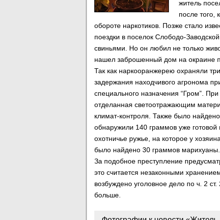
житель посе
после того,
обороте наркотиков. Позже стало изв
поездки в поселок Слободо-Заводской
свиньями. Но он любил не только жив
нашел заброшенный дом на окраине п
Так как наркооранжерею охраняли три 
задержания находчивого агронома пр
специального назначения “Гром”. При
отделанная светоотражающим материа
климат-контроля. Также было найдено
обнаружили 140 граммов уже готовой
охотничье ружье, на которое у хозяи
было найдено 30 граммов марихуаны.
За подобное преступление предусматр
это считается незаконными хранением
возбуждено уголовное дело по ч. 2 ст
больше.
Фотографии к новости «Житель 