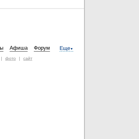
ты
Афиша
Форум
Еще
▼
|
фото
|
сайт