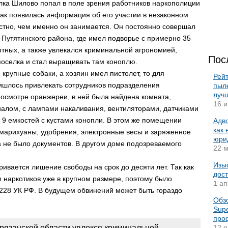
лка Шилово попал в поле зрения работников наркополиции
 как появилась информация об его участии в незаконном
естно, чем именно он занимается. Он постоянно совершал
 Путятинского района, где имел подворье с примерно 35
отных, а также увлекался криминальной агрономией,
Пос
оселка и стал выращивать там коноплю.
крупные собаки, а хозяин имел пистолет, то для
Рей
ишлось привлекать сотрудников подразделения
пыле
луч
 осмотре оранжереи, в ней была найдена комната,
16 и
лом, с лампами накаливания, вентиляторами, датчиками
 9 емкостей с кустами конопли. В этом же помещении
Адво
как
 марихуаны, удобрения, электронные весы и заряженное
юри
на не было документов. В другом доме подозреваемого
22 м
Изы
ивается лишение свободы на срок до десяти лет. Так как
дост
 наркотиков уже в крупном размере, поэтому было
1 ап
. 228 УК РФ. В будущем обвинений может быть гораздо
Обз
Sup
про
рязанской области увлекся криминальной
12 я