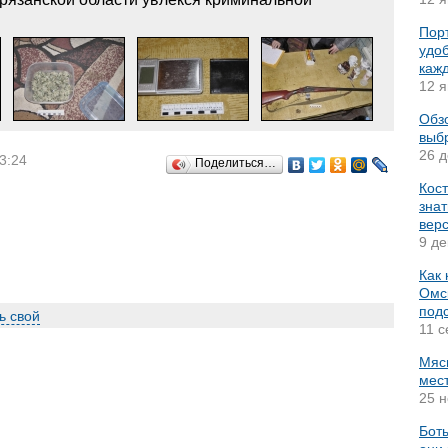
Пор
удо
каж
12 я
Обз
выб
26 д
3:24
Поделиться…
Кост
знат
вер
9 де
Как 
Омск
подс
ь свой
11 с
Мяс
мес
25 н
Боты