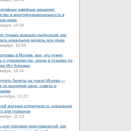
тативные швейные машинки:
бство и многофункциональность в
дом доме
нваря, 14:34
ор лучших моющих пылесосов: как
рать идеальную модель для дома
екабря, 10:59
оправы в Москве: все, что нужно
ь о специалистах, ценах и отзывах по
сии Ист Клиники
кабря, 18:14
купить билеты на поезд Москва —
 по выгодной цене: советы и
казки
ентября, 13:22
ной магазин primemeat.ru: идеальное
то для гурманов
оября, 11:13
 для торговли криптовалютой: как