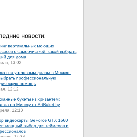
ледние новости:
тинг вертикальных моющих
сосов с самоочисткой: какой выбрать
ший для дома
юля, 13:02
кат по уголовным делам в Москве:
 выбрать профессиональную
дическую помощь
ая, 12:12
сканные букеты из хризантем:
авка по Минску от ArtBuket.by
реля, 12:13
ор видеокарты GeForce GTX 1660
er: мощный выбор для геймеров и
фессионалов
нваря, 14:34