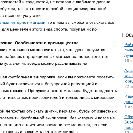
сложностей и трудностей, не вставая с любимого дивана.
ребуется, так это посетить любой специализированный
ваться его услугами.
ьный интернет-магазин
, то в нем вы сможете отыскать все
ля ценителей этого вида спорта, покупая их по
Пос
газине. Особенности и преимущества
Рей
ких магазинов можно считать то, что здесь получится
пыле
луч
не найдешь в традиционных магазинах. Более того, нет
16 и
ту, а значит, всегда можно рассчитывать на
Адво
как
шая футбольная экипировка, если вы пожелаете посетить
юри
ый будет отличаться и безупречной репутацией и
22 м
ых отзывов. Продукция такого магазина будет предлагать
Изы
 от известных производителей и только лишь с мировыми
дост
1 ап
ой легкостью отыскать щитки, перчатки, бутсы от известных
Обз
 элементы футбольной экипировки, без которых и вовсе не
Sup
 на то, что с течением времени все меняется, но если
про
 то здесь и вовсе мало что изменилось.
12 я