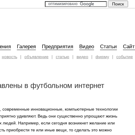
ения
Галерея
Предприятия
Видео
Статьи
Сай
новость
|
объявление
|
статью
|
видео
|
фирму
|
событие
авлены в футбольном интернет
о, современные инновационные, компьютерные технологии
приятно удивляют. Ведь они существенно упрощают жизнь
 людей. Например, если сегодня возникнет желание или
ть приобрести те или иные вещи, то сделать это можно