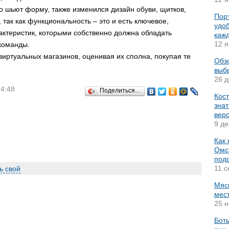
о шьют форму, также изменился дизайн обуви, щитков,
Пор
так как функциональность – это и есть ключевое,
удо
ктеристик, которыми собственно должна обладать
каж
12 я
команды.
виртуальных магазинов, оценивая их сполна, покупая те
Обз
выб
26 д
14:48
Поделиться…
Кост
знат
вер
9 де
Как 
Омск
подс
11 с
ь свой
Мяс
мес
25 н
Боты