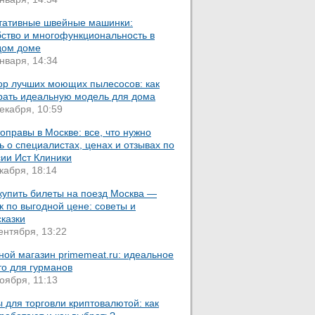
тативные швейные машинки:
бство и многофункциональность в
дом доме
нваря, 14:34
ор лучших моющих пылесосов: как
рать идеальную модель для дома
екабря, 10:59
оправы в Москве: все, что нужно
ь о специалистах, ценах и отзывах по
сии Ист Клиники
кабря, 18:14
купить билеты на поезд Москва —
 по выгодной цене: советы и
казки
ентября, 13:22
ной магазин primemeat.ru: идеальное
то для гурманов
оября, 11:13
 для торговли криптовалютой: как