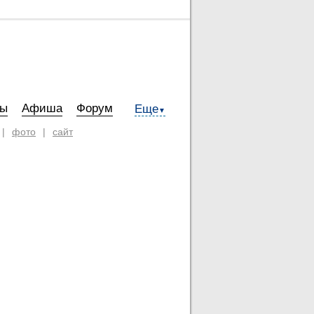
ты
Афиша
Форум
Еще
▼
|
фото
|
сайт