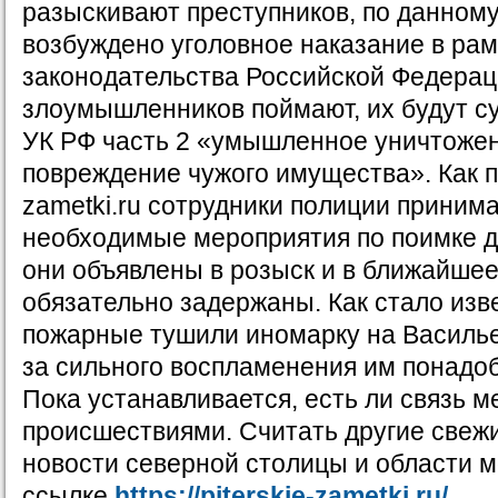
разыскивают преступников, по данному
возбуждено уголовное наказание в рам
законодательства Российской Федерац
злоумышленников поймают, их будут су
УК РФ часть 2 «умышленное уничтоже
повреждение чужого имущества». Как пи
zametki.ru сотрудники полиции приним
необходимые мероприятия по поимке д
они объявлены в розыск и в ближайшее
обязательно задержаны. Как стало изв
пожарные тушили иномарку на Василье
за сильного воспламенения им понадоб
Пока устанавливается, есть ли связь 
происшествиями. Считать другие свеж
новости северной столицы и области 
ссылке
https://piterskie-zametki.ru/
.