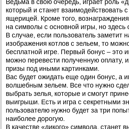
Ведьма в свою очередь, играет роль «д
который и станет взаимодействовать с 
ящерицей. Кроме того, вознаграждения
на символы с основной игры, но здесь 
В случае, если пользователь заметит н
изображения котлов с зельем, то можно
бесплатной игре. Первый бонус – это и
можно перевести полученную оплату, и
призы под иными картинками.
Вас будет ожидать еще один бонус, а и
волшебным зельем. Все что нужно сдел
выбрать зелья, которые и смогут прине
выигрыши. Есть и игра с секретными зн
пользователю нужно будет за три попы
наиболее дорогую.
В качестве «дикого» символа, станет в