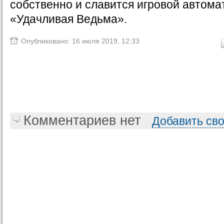
собственно и славится игровой автома
«Удачливая Ведьма».
Опубликовано: 16 июля 2019, 12:33
Комментариев нет
Добавить св