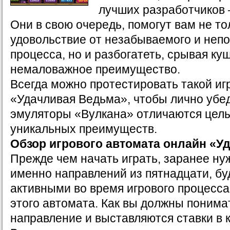
лучших разработчиков 
Они в свою очередь, помогут вам не то
удовольствие от незабываемого и непо
процесса, но и разбогатеть, срывая куш
немаловажное преимущество.
Всегда можно протестировать такой игр
«Удачливая Ведьма», чтобы лично убед
эмуляторы «Вулкана» отличаются цел
уникальных преимуществ.
Обзор игрового автомата онлайн «У
Прежде чем начать играть, заранее ну
именно направлений из пятнадцати, бу
активными во время игрового процесса
этого автомата. Как вы должны понима
направление и выставляются ставки в 